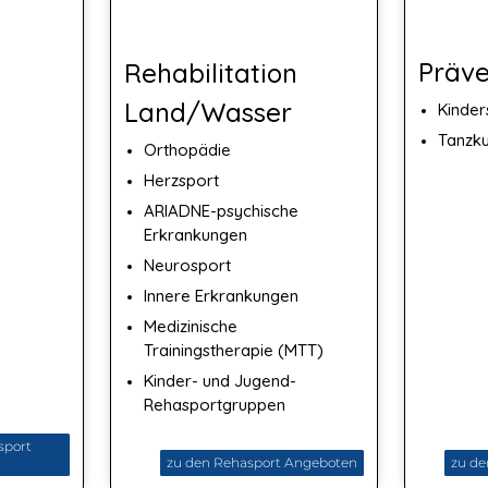
Präve
Rehabilitation
Land/Wasser
Kinder
Tanzku
Orthopädie
Herzsport
ARIADNE-psychische
Erkrankungen
Neurosport
Innere Erkrankungen
Medizinische
Trainingstherapie (MTT)
Kinder- und Jugend-
Rehasportgruppen
sport
zu den Rehasport Angeboten
zu de