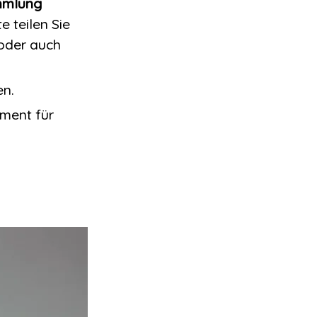
ammlung
e teilen Sie
 oder auch
en.
ement für