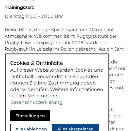
Trainingszeit:
Dienstag 17:00 – 20:00 Uhr
Heiße Räder, mutige Spielertypen und Gänsehaut-
Atmosphäre. Willkommen beim Rugbyrollstuhl der
Rugby-Löwen Leipzig. Im Jahr 2008 wurde der
Rugbystuhl in Leipzig ins Rollen gebracht. Nur ein Jahr
später begann sich das Team erfolgreich in der
Regionalliga Nord/Ost zu etablieren. Hier mischt die
Cookies & Drittinhalte
Auswahl rund um Spielertrainer Dirk Schmidt nicht nur
Auf dieser Website werden Cookies und
mit, sondern wurde bereits vier Mal erfolgreich Meister
Drittinhalte verwendet. Im Folgenden
in der Regionalliga Nord/Ost. Ein weiterer Triumph
können Sie Ihre Zustimmung geben
erfolgte 2014, als die Ruby-Löwen mal eben das Bernd
oder widerrufen. Weitere Informationen
Best-Turnier, das größte Rugbyturnier Europas,
finden Sie in unserer
förmlich mit ihrer Spielintelligenz überrollten.
Datenschutzerklärung.
Die Spieler:innen des Mixed-Teams stammen aus
Sachsen und Sachsen-Anhalt. Eine bunte Truppe, die
Einstellungen
weiß wie Schweiß, Ehrgeiz und Teamgeist zu einer
gemeinschaftsfördernden runden Sache werden kann.
Alles ablehnen
Alles akzeptieren