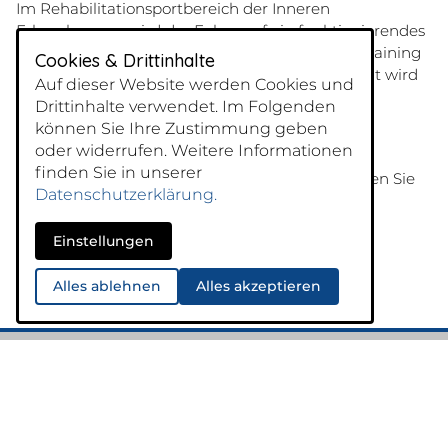
Im Rehabilitationsportbereich der Inneren
Erkrankungen wird der Fokus auf ein funktionierendes
Herz- Kreislaufsystem gelegt. Durch gezieltes Training
Cookies & Drittinhalte
der Ausdauer-, Kraft- und Koordinationsfähigkeit wird
Auf dieser Website werden Cookies und
das Herz- Kreislaufsystem gestärkt und
Drittinhalte verwendet. Im Folgenden
aufrechterhalten.
können Sie Ihre Zustimmung geben
oder widerrufen. Weitere Informationen
finden Sie in unserer
Folgende Sport- und Bewegungsangebote finden Sie
Datenschutzerklärung.
in diesem Bereich:
Lungensport
Einstellungen
Adipositassport im Wasser und an Land
Diabetessport
Alles ablehnen
Alles akzeptieren
Herzsport im Wasser und an Land
•
•
Kontakt
Impressum
Datenschutz