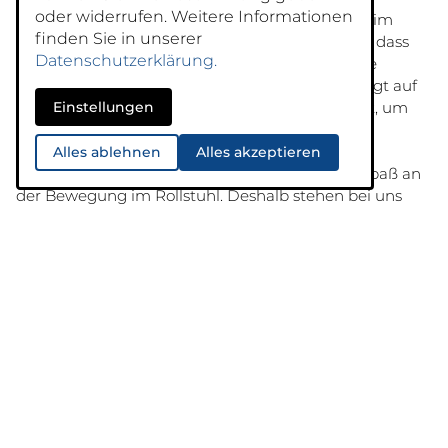
oder widerrufen. Weitere Informationen
Die Mobi-Gruppe ist in erster Linie ein Angebot im
finden Sie in unserer
Rahmen des ambulanten Rehabilitationssports, dass
Datenschutzerklärung.
sich vorrangig an Kinder, Jugendliche und junge
Erwachsene richtet. Der Fokus in der Gruppe liegt auf
Einstellungen
der Vermittlung von Fertigkeiten, die es braucht, um
den Alltag einfacher zu bewältigen. Großes Ziel:
selbstbestimmte Teilhabe an Freizeit- und/oder
Alles ablehnen
Alles akzeptieren
Sportveranstaltungen. Doch nichts geht ohne Spaß an
der Bewegung im Rollstuhl. Deshalb stehen bei uns
neben gezielten Übungen zum Fahrtraining und
diversen Hindernissen in Mobilitäts-Parcours der
spielerische Umgang mit dem Rollstuhl im
Vordergrund.
Komm vorbei gerollt! Wir freuen uns auf ein baldiges
Kennenlernen beim Probetraining. Bitte vorher
Kontakt mit der Geschäftsstelle (info@lbrs-ev.de)
aufnehmen.