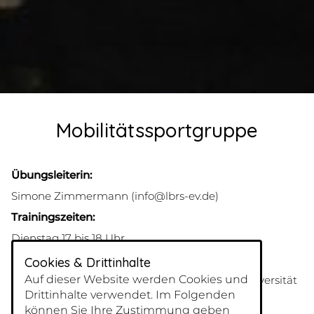
Mobilitätssportgruppe
Übungsleiterin:
Simone Zimmermann (info@lbrs-ev.de)
Trainingszeiten:
Dienstag 17 bis 18 Uhr
Trainingsort:
Cookies & Drittinhalte
Auf dieser Website werden Cookies und
Fechthalle,
Sportwissenschaftliche Fakultät Universität
Drittinhalte verwendet. Im Folgenden
Leipzig, Jahnallee 59
können Sie Ihre Zustimmung geben