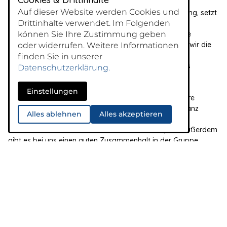
Raum.
Auf dieser Website werden Cookies und
2. Tanzen bringt Lebensfreude. Musik hebt die Stimmung, setzt
Drittinhalte verwendet. Im Folgenden
Glückshormone frei und gleich fühlen wir uns wohler.
können Sie Ihre Zustimmung geben
3. Tanzen kräftigt den Körper. Mit Musik lassen sich alle
Bewegungen schwungvoller ausführen. Dabei stärken wir die
oder widerrufen. Weitere Informationen
Muskeln und bringen den Kreislauf in Schwung.
finden Sie in unserer
4.Tanzen mobilisiert. Die Bewegungen stabilisieren das
Datenschutzerklärung.
Gleichgewicht und verbessern unsere Fähigkeit zur
Koordination.
Einstellungen
5.Tanzen sorgt für die Gesundheit. Es vergrößert unsere
Ausdauer und hilft, Haltungsschäden zu korrigieren. Ganz
Alles ablehnen
Alles akzeptieren
nebenbei können überflüssige Pfunde purzeln.
6. Tanzen in der Gemeinschaft macht einfach Spaß, außerdem
gibt es bei uns einen guten Zusammenhalt in der Gruppe.
Es sind keine Vorkenntnisse erforderlich.
Wer Lust hat, der kann sich jederzeit der Tanzgruppe "55+"
anschließen. Insgesamt zwei Schnupperstunden sind möglich.
Einzige Voraussetzung: Rutschfestes Schuhwerk. Bitte um
Voranmeldung bei Gerda Stemper!