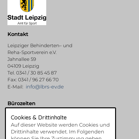
Kontakt
Leipziger Behinderten– und
Reha-Sportverein e.V.
Jahnallee 59
04109 Leipzig
Tel. 0341 / 30 85 45 87
Fax: 0341 / 96 27 66 70
E-Mail:
info@lbrs-ev.de
Bürozeiten
Montags : 9:00 - 12:00 Uhr
Cookies & Drittinhalte
Freitags : 9:30 - 12:00 Uhr
Auf dieser Website werden Cookies und
Drittinhalte verwendet. Im Folgenden
können Sie Ihre Zustimmung geben