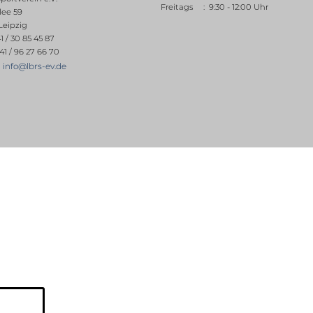
Freitags : 9:30 - 12:00 Uhr
lee 59
Leipzig
41 / 30 85 45 87
41 / 96 27 66 70
info@lbrs-ev.de