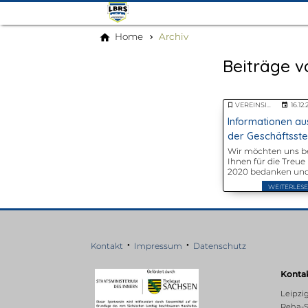
Home
Archiv
Beiträge 
VEREINSINFORMATIONEN
16.12
Informationen au
der Geschäftsste
Wir möchten uns b
Ihnen für die Treue
2020 bedanken un
wünschen Ihnen ei
WEITERLES
gesundes neues Jah
Bitte beachten Sie 
aktuellen Telefon-
Sprechzeiten und
Sonderregelungen
•
•
während des
Kontakt
Impressum
Datenschutz
Lockdowns geltend 
zum 10.01.2021.
Konta
Leipzi
Reha-S