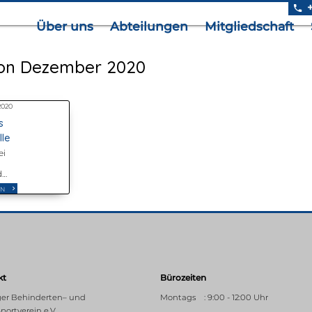
Über uns
Abteilungen
Mitgliedschaft
von Dezember 2020
.2020
s
lle
ei
d
n
EN
r.
die
bis
kt
Bürozeiten
ger Behinderten– und
Montags : 9:00 - 12:00 Uhr
portverein e.V.