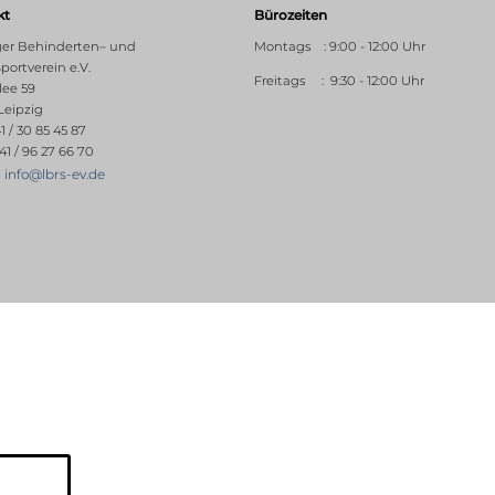
kt
Bürozeiten
ger Behinderten– und
Montags : 9:00 - 12:00 Uhr
portverein e.V.
Freitags : 9:30 - 12:00 Uhr
lee 59
Leipzig
41 / 30 85 45 87
41 / 96 27 66 70
info@lbrs-ev.de