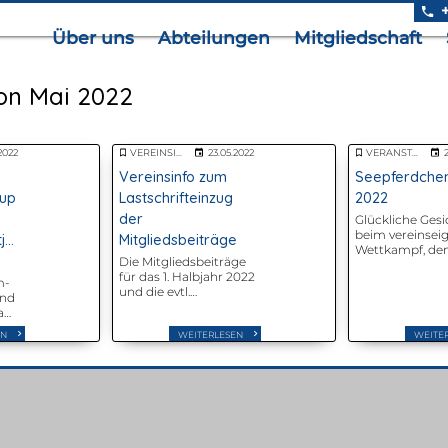
Über uns
Abteilungen
Mitgliedschaft
on Mai 2022
.2022
VEREINSINFORMATIONEN
23.05.2022
VERANSTALTUNGEN
Vereinsinfo zum
Seepferdche
Cup
Lastschrifteinzug
2022
der
Glückliche Gesi
beim vereinsei
tjugend
Mitgliedsbeiträge
Wettkampf, d
Die Mitgliedsbeiträge
Seepferdchenpo
für das 1. Halbjahr 2022
Dieser fand am
m-
und die evtl.
07.05.2022 in d
end
Zusatzbeiträge aus
Schwimmhalle 
a
dem 2. Halbjahr 2021
statt.
t
werden in der KW 20
EN
WEITERLESEN
WEITE
per Lastschrifteinzug
innen
eingezogen.