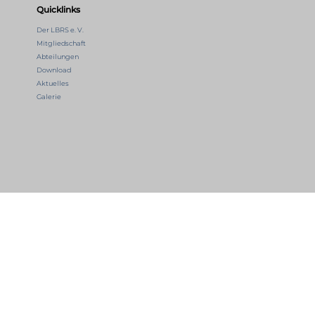
Quicklinks
Der LBRS e. V.
Mitgliedschaft
Abteilungen
Download
Aktuelles
Galerie