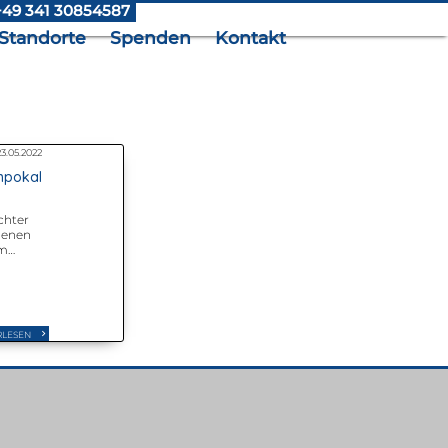
+49 341 30854587
Standorte
Spenden
Kontakt
23.05.2022
npokal
chter
genen
em
kal.
er
Südost
RLESEN