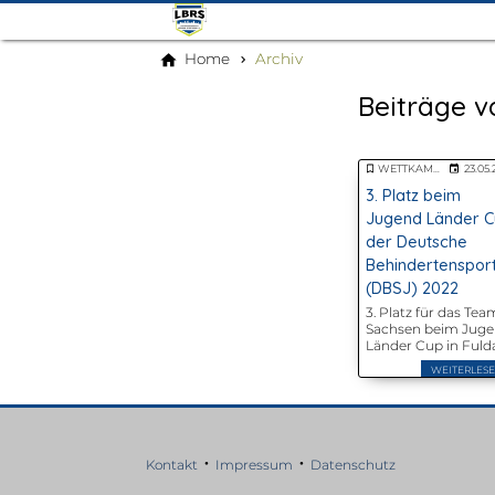
Home
Archiv
Beiträge v
WETTKAMPFSPORT
23.05
3. Platz beim
Jugend Länder 
der Deutsche
Behindertenspor
(DBSJ) 2022
3. Platz für das Tea
Sachsen beim Jug
Länder Cup in Fuld
und Petersberg. Mi
WEITERLES
dabei sind vier
Nachwuchsathlet*
vom LBRS e. V.
•
•
Kontakt
Impressum
Datenschutz